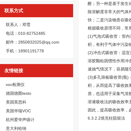
醛；另一种是基于发生
联系方式
除溶解度非常大的气体
快；二是污染物质在吸
联系人：邓雪
根据吸收原理不同，常
电话：010-82752485
(1)气泡式吸收管：管
邮件：2850832025@qq.com
积，有利于气体中污染
手机：18901191778
(2)冲击式吸收管：
溶胶颗粒因惯性作用冲
速抽气情况下，容易随
友情链接
(3)多孔筛板吸收管(
voc检测仪
积，从而提高了吸收效
德国德图testo
质，也适用于采集气溶
溶液吸收法的吸收效率
美国英思科
因此，提高吸收效率，
美国华瑞VOC
6.3.2.2填充柱阻留法
杭州爱华声级计
意大利哈纳