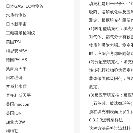
填充柱是用一根长6～1
日本GASTEC检测管
吸附、溶解或化学反应
水质检测仪
测定。根据填充剂阻留
日本新宇宙
(1)吸附型填充柱：
工频磁场检测仪
对气体、蒸气分子有较
美国TSI
物质的吸附力强。测定
梅思安MSA
时，应综合考虑吸附剂
德国PALAS
(2)分配型填充柱：填
奥豪斯天平
性多孔颗粒物称为固定
日本理研
载体做固体吸附剂，可以
罗威邦水质
测定。
(3)反应型填充柱：反
赛多利斯天平
（石英砂、玻璃微球等
美国medcom
质在填充剂表面上发生
英国ION
6.3.2.3滤料采样法
加拿大BW
这种方法是将过滤材料
梅特勒