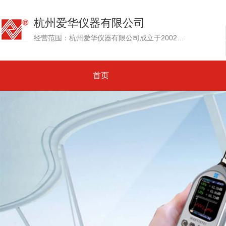
杭州爱华仪器有限公司
经营范围：杭州爱华仪器有限公司成立于2002年，其前身为创建于1992年的杭州爱华电子研究所。专业生产测试传声器、声级计和噪声测量仪器、环境噪声自动监测系统....
首页