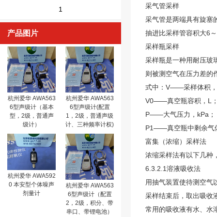
采气管采样
1
采气管是两端具有旋塞的
产品图片
抽进比采样管容积大6
采样瓶采样
采样瓶是一种用耐压玻璃
则被测空气在压力差的作
式中：V——采样体积，
杭州爱华 AWA563
杭州爱华 AWA563
V0——真空瓶容积，L
6型声级计（基本
6型声级计(配置
P——大气压力，kPa；
型，2级，普通声
1，2级，普通声级
级计）
计、三种频率计权)
P1——真空瓶中剩余气
富集（浓缩）采样法
浓缩采样法有以下几种
6.3.2.1溶液吸收法
杭州爱华 AWA592
用抽气装置使待测空气
0 本安型个体噪声
杭州爱华 AWA563
剂量计
6型声级计（配置
采样结束后，取出吸收
2，2级，积分、带
常用的吸收液有水、水
串口、带锂电池）