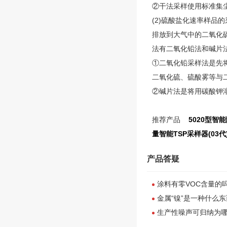
②干法采样使用标准集尘
(2)硫酸盐化速率样品的
排放到大气中的二氧化
法有二氧化铅法和碱片
①二氧化铅采样法是先
二氧化硫、硫酸雾等与
②碱片法是将用碳酸钾
推荐产品
5020型智
量智能TSP采样器(03代
产品答疑
涂料有零VOC含量的
金属“镍”是一种什么
生产性噪声可归纳为