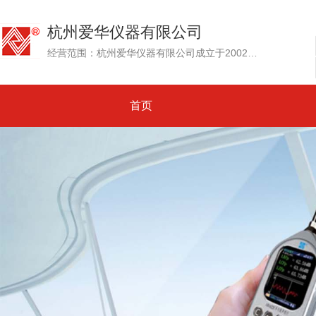
杭州爱华仪器有限公司
经营范围：杭州爱华仪器有限公司成立于2002年，其前身为创建于1992年的杭州爱华电子研究所。专业生产测试传声器、声级计和噪声测量仪器、环境噪声自动监测系统....
首页