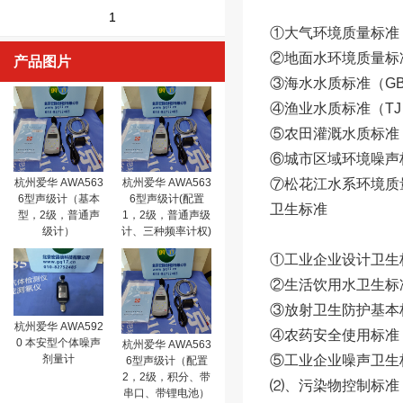
1
①大气环境质量标准（G
②地面水环境质量标准（G
产品图片
③海水水质标准（GB 3
④渔业水质标准（TJ 
⑤农田灌溉水质标准（G
⑥城市区域环境噪声标准
杭州爱华 AWA563
杭州爱华 AWA563
⑦松花江水系环境质
6型声级计（基本
6型声级计(配置
卫生标准
型，2级，普通声
1，2级，普通声级
级计）
计、三种频率计权)
①工业企业设计卫生标准
②生活饮用水卫生标准（
③放射卫生防护基本标准
杭州爱华 AWA592
④农药安全使用标准（G
0 本安型个体噪声
杭州爱华 AWA563
剂量计
⑤工业企业噪声卫生标
6型声级计（配置
2，2级，积分、带
⑵、污染物控制标准
串口、带锂电池）