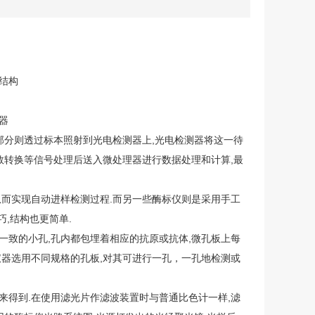
结构
器
部分则透过标本照射到光电检测器上,光电检测器将这一待
数转换等信号处理后送入微处理器进行数据处理和计算,最
而实现自动进样检测过程.而另一些酶标仪则是采用手工
,结构也更简单.
致的小孔,孔内都包埋着相应的抗原或抗体,微孔板上每
的仪器选用不同规格的孔板,对其可进行一孔，一孔地检测或
得到.在使用滤光片作滤波装置时与普通比色计一样,滤