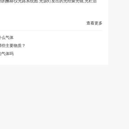
用的酶标仪光路系统图.光源灯发出的光经聚光镜,光栏后
查看更多
什么气体
哪些主要物质？
的气体吗