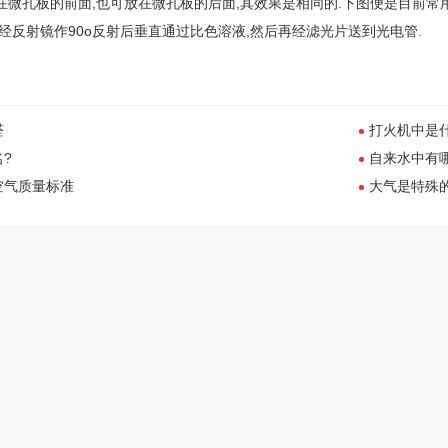
在微孔板的前面,也可放在微孔板的后面,其效果是相同的.下图便是目前常
,经反射镜作90o反射后垂直通过比色溶液,然后再经滤光片送到光电管.
醛
打火机中是
?
自来水中有
空气质量标准
大气是特殊