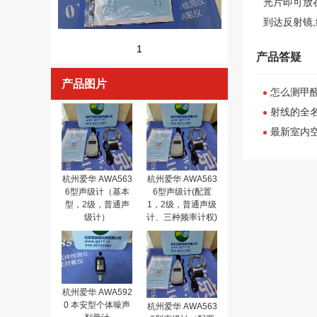
光片即可放
到达反射镜
1
产品答疑
产品图片
怎么测甲
射线的全名
最新室内
杭州爱华 AWA563
杭州爱华 AWA563
6型声级计（基本
6型声级计(配置
型，2级，普通声
1，2级，普通声级
级计）
计、三种频率计权)
杭州爱华 AWA592
0 本安型个体噪声
杭州爱华 AWA563