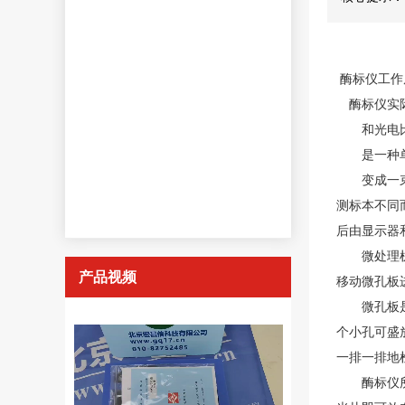
酶标仪工作
酶标仪
实
和光电比
是一种单通
变成一束单
测标本不同
后由显示器
微处理机还
产品视频
移动微孔板
微孔板是一
个小孔可盛
一排一排地
酶标仪所用