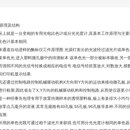
原理及结构
际上就是一台变相的专用光电比色计或分光光度计,其基本工作原理与主要
色计基本相同.
道自动进样的酶标仪工作原理图.光源灯发出的光波经过滤光片或单色
色光,进入塑料微孔极中的待测标本.该单色光一部分被标本吸收,另一
而强弱不同的光信号转换成相应的电信号.电信号经前置放大,对数放大,模
和打印机显示结果.
通过控制电路控制机械驱动机构X方向和Y方向的运动来移动微孔板,从
进行检测,因此省去了X,Y方向的机械驱动机构和控制电路,从而使仪器更小巧
种经事先包理专用于放置待测样本的透明塑料板,板上有多排大小均匀一
放零点几毫升的溶液.其常见规格有40孔板,55孔板,96孔板等多种,不同
检测.
的单色光既可通过相干滤光片来获得,也可用分光光度计相同的单色器来