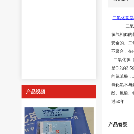
二氧化氯是
二氧
氯气
相似的
安全的。二氧
不聚合，在
二氧化氯（C
是Cl2的2
的氯苯酚，
氧化氯不与
产品视频
酚、氯酚、
过50年
产品答疑