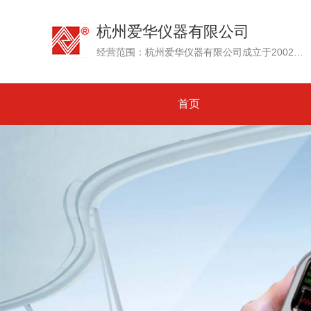
杭州爱华仪器有限公司
经营范围：杭州爱华仪器有限公司成立于2002年，其前身为创建于1992年的杭州爱华电子研究所。专业生产测试传声器、声级计和噪声测量仪器、环境噪声自动监测系统....
首页