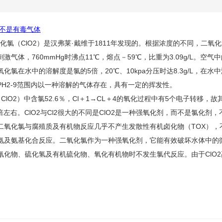
不是有毒气体
化氯
（ClO2）是汉弗莱·戴维于1811年发现的。根据浓度的不同，
二氧化
刺激气体，760mmHg时沸点11℃，熔点－59℃，比重为3.09g/L。
化氯在水中的溶解度是氯的5倍，20℃、10kpa分压时达8.3g/L，
PH2-9范围内以一种溶解的气体存在，具有一定的挥发性。
lO2）中含氯52.6％，Cl＋1→CL＋4的氧化过程中有5个电子转移，故其
.5倍左右。ClO2与Cl2很大的不同是ClO2是一种强氧化剂，而不是氯
二氧化氯与腐殖质及有机物反应几乎不产生发散性有机卤化物（TOX），
氨及氨基化合反应。二氧化氯作为一种强氧化剂，它能有效破坏水体中的
氰化物
、
硫化氢
及有机硫化物、氧化有机物时不发生氯代反应。由于ClO2