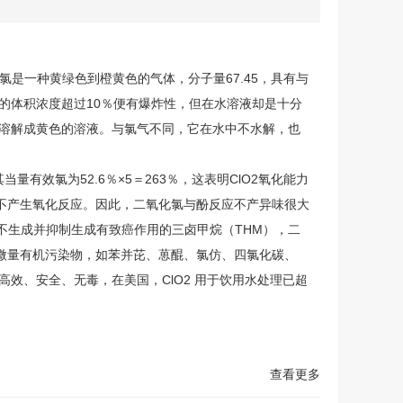
氯
是一种黄绿色到橙黄色的气体，分子量67.45，具有与
空气中的体积浓度超过10％便有爆炸性，但在水溶液却是十分
在水中溶解成黄色的溶液。与氯气不同，它在水中不水解，也
当量有效氯为52.6％×5＝263％，这表明ClO2氧化能力
化剂，不产生氧化反应。因此，二氧化氯与酚反应不产异味很大
不生成并抑制生成有致癌作用的三卤甲烷（THM），二
微量有机污染物，如苯并芘、葸醌、氯仿
、四氯化碳
、
高效、安全、无毒，在美国，ClO2 用于饮用水处理已超
查看更多