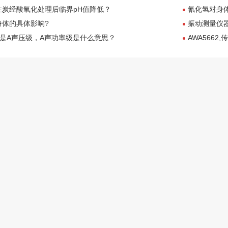
性炭经酸氧化处理后临界pH值降低？
氰化氢对身
身体的具体影响?
振动测量仪
不是A声压级，A声功率级是什么意思？
AWA566