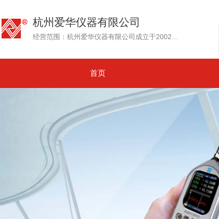
杭州爱华仪器有限公司
经营范围：杭州爱华仪器有限公司成立于2002年，其前身为创建于1992年的杭州爱华电子研究所。专业生产测试传声器、声级计和噪声测量仪器、环境噪声自动监测系统....
首页