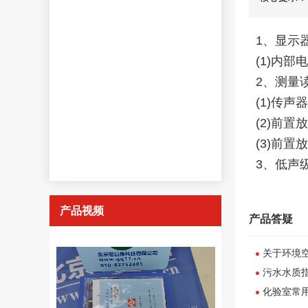
1、显示
(1)内
2、测量
(1)传
(2)前
(3)前
3、低声
产品视频
产品答疑
关于环境
污水水质
化验室常