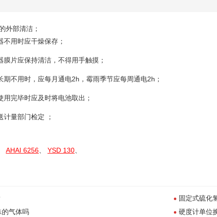
的外部清洁；
器不用时应干燥保存；
器膜片应保持清洁，不得用手触摸；
长期不用时，应每月通电2h，霉雨季节应每周通电2h；
使用完毕时应及时将电池取出；
送计量部门检定 ；
、
AHAI 6256
、
YSD 130
、
？
固定式硫化
殊的气体吗
硬度计单位