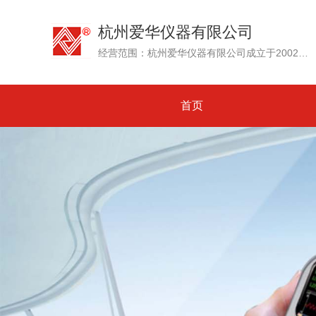
杭州爱华仪器有限公司
经营范围：杭州爱华仪器有限公司成立于2002年，其前身为创建于1992年的杭州爱华电子研究所。专业生产测试传声器、声级计和噪声测量仪器、环境噪声自动监测系统....
首页