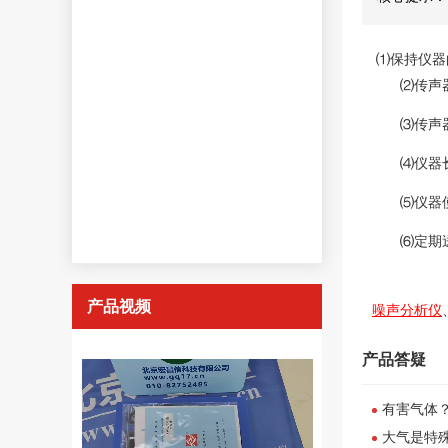
⑴保持仪器
⑵传声
⑶传声
⑷仪器
⑸仪器
⑹定期
产品视频
噪声分析仪
产品答疑
有害气体
大气是特