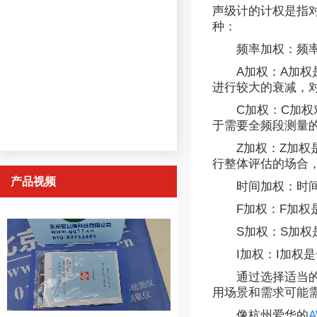
声级计的计权是指
种：
频率加权：频
A加权：A加
进行较大的衰减，
C加权：C加
于需要全频段测量
Z加权：Z加
行整体评估的场合
产品视频
时间加权：时
F加权：F加
S加权：S加
I加权：I加
通过选择适当
用场景和需求可能
像杭州爱华的