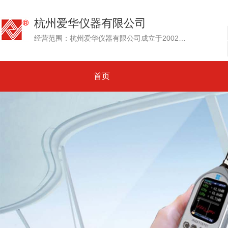
杭州爱华仪器有限公司
经营范围：杭州爱华仪器有限公司成立于2002年，其前身为创建于1992年的杭州爱华电子研究所。专业生产测试传声器、声级计和噪声测量仪器、环境噪声自动监测系统....
首页