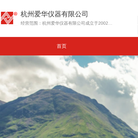
杭州爱华仪器有限公司
经营范围：杭州爱华仪器有限公司成立于2002年，其前身为创建于1992年的杭州爱华电子研究所。专业生产测试传声器、声级计和噪声测量仪器、环境噪声自动监测系统....
首页