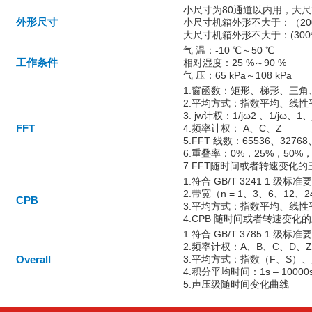
小尺寸为80通道以内用，大尺
外形尺寸
小尺寸机箱外形不大于：（200*
大尺寸机箱外形不大于：(300*20
气 温：-10 ℃～50 ℃
工作条件
相对湿度：25 %～90 %
气 压：65 kPa～108 kPa
1.窗函数：矩形、梯形、三
2.平均方式：指数平均、线性
3. jw计权：1/jω2 、1/jω、1
FFT
4.频率计权： A、C、Z
5.FFT 线数：65536、32768
6.重叠率：0%，25%，50%，6
7.FFT随时间或者转速变化
1.符合 GB/T 3241 1 级标准
2.带宽（n = 1、3、6、12、2
CPB
3.平均方式：指数平均、线性
4.CPB 随时间或者转速变化
1.符合 GB/T 3785 1 级标准
2.频率计权：A、B、C、D、Z
Overall
3.平均方式：指数（F、S）、
4.积分平均时间：1s – 10000
5.声压级随时间变化曲线