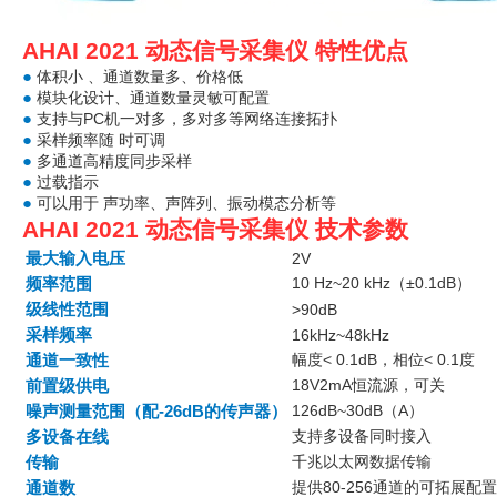
AHAI 2021 动态信号采集仪 特性优点
●
体积小 、通道数量多、价格低
●
模块化设计、通道数量灵敏可配置
●
支持与PC机一对多，多对多等网络连接拓扑
●
采样频率随 时可调
●
多通道高精度同步采样
●
过载指示
●
可以用于 声功率、声阵列、振动模态分析等
AHAI 2021 动态信号采集仪 技术参数
最大输入电压
2V
频率范围
10 Hz~20 kHz（±0.1dB）
级线性范围
>90dB
采样频率
16kHz~48kHz
通道一致性
幅度< 0.1dB，相位< 0.1度
前置级供电
18V2mA恒流源，可关
噪声测量范围（配-26dB的传声器）
126dB~30dB（A）
多设备在线
支持多设备同时接入
传输
千兆以太网数据传输
通道数
提供80-256通道的可拓展