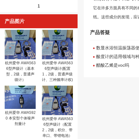
1
它在许多方面具有不同的有
纸。这些成分的发现，应
产品图片
产品答疑
数显水浴恒温振荡器
酸度计的适用领域与
杭州爱华 AWA563
杭州爱华 AWA563
醋酸乙烯是voc吗
6型声级计（基本
6型声级计(配置
型，2级，普通声
1，2级，普通声级
级计）
计、三种频率计权)
杭州爱华 AWA592
0 本安型个体噪声
杭州爱华 AWA563
剂量计
6型声级计（配置
2，2级，积分、带
串口、带锂电池）