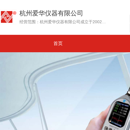
杭州爱华仪器有限公司
经营范围：杭州爱华仪器有限公司成立于2002年，其前身为创建于1992年的杭州爱华电子研究所。专业生产测试传声器、声级计和噪声测量仪器、环境噪声自动监测系统....
首页