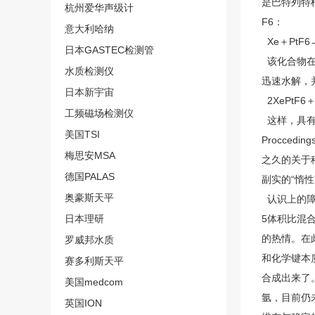
是巴特列特
杭州爱华声级计
F6：
意大利哈纳
Xe＋PtF6→
日本GASTEC检测管
该化合物在
水质检测仪
迅速水解，
日本新宇宙
2XePtF6＋
工频磁场检测仪
这样，具有
美国TSI
Procced
梅思安MSA
之久的关于
德国PALAS
副实的“惰
奥豪斯天平
认识上的障
日本理研
5体积比混
的热情。在
罗威邦水质
和化学键本
赛多利斯天平
合成出来了
美国medcom
氩，目前仍未
英国ION