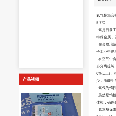
氩气是混合
5.7℃
氩是目前工
特殊金属，
在金属冶炼
子工业中也
在空气中含
步分离提纯
0%以上)
产品视频
少，所能生
氩气为惰性
虽然是惰性
体检，确保
氩本身无毒