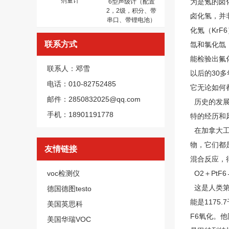
剂量计
为是氪的卤
6型声级计（配置
2，2级，积分、带
卤化氢，并非
串口、带锂电池）
化氪（Kr
联系方式
氙和氯化氙
能检验出氟
联系人：邓雪
以后的30
电话：010-82752485
它无论如何
邮件：2850832025@qq.com
历史的发展
手机：18901191778
特的经历和
在加拿大工
物，它们都
友情链接
混合反应，
voc检测仪
O2＋PtF6
这是人类第
德国德图testo
能是1175
美国英思科
F6氧化。他
美国华瑞VOC