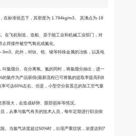
在标准状态下，其密度为 1.784kg/m3。 其沸点为-18
。在飞机制造、造船、原子能工业和机械工业部门，对
防止焊接件被空气氧化或氮化。
～3m3。此外，对钛、锆、锗等特殊金属的冶炼，以及电
高，叫氩馏分。在分离氧、氮的同时，将氩馏分抽出，进一
%的氩作为产品获得(最新流程已可将氩的提取率提高到8
取率可达60%左右。但是，小型空分装置总的加工空气量
危害很大，会造成矽肺、眼部损坏等情况。
且，从事与氩气有关的技术人员，每年定期进行职业病
险。当氩气浓度超过50%时，出现严重症状，浓度达到7