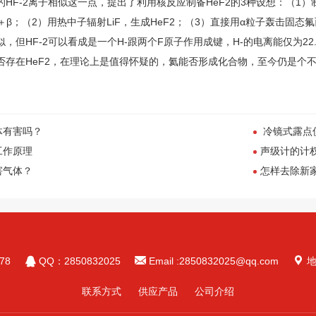
HF-2离子相似这一点，提出了利用核反应制备HeF2的3种设想：（1）制取
F2＋β；（2）用热中子辐射LiF，生成HeF2；（3）直接用α粒子轰击固态
，但HF-2可以看成是一个H-跟两个F原子作用成键，H-的电离能仅为22.
否存在HeF2，在理论上是值得怀疑的，氦能否形成化合物，至今仍是个
体有害吗？
冷镜式露点
工作原理
声级计的计
害气体？
怎样去除新



78
QQ：2850832025
Email :2850832025@qq.com
地
联系方式
供应产品
公司介绍