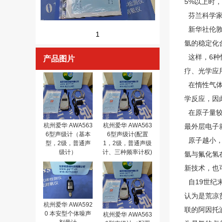
5%以上时
芬兰科学家
新华社伦敦
1
氩的稳定化
这样，6种
产品图片
疗、光学应
在惰性气体
学反应，因
在原子量较
杭州爱华 AWA563
杭州爱华 AWA563
最外层电子
6型声级计（基本
6型声级计(配置
原子越小，
型，2级，普通声
1，2级，普通声级
级计）
计、三种频率计权)
氩与氟化氢
新技术，也
自19世纪
认为是荒凉
杭州爱华 AWA592
联的阿因托
0 本安型个体噪声
杭州爱华 AWA563