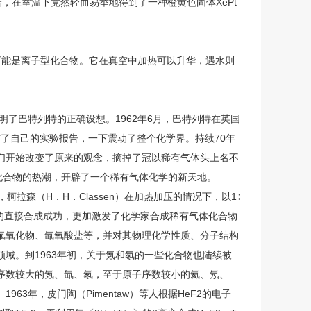
合，在室温下竟然轻而易举地得到了一种橙黄色固体XePt
能是离子型化合物。它在真空中加热可以升华，遇水则
了巴特列特的正确设想。1962年6月，巴特列特在英国
式向化学界公布了自己的实验报告，一下震动了整个化学界。持续70年
们开始改变了原来的观念，摘掉了冠以稀有气体头上名不
化合物的热潮，开辟了一个稀有气体化学的新天地。
森（H．H．Classen）在加热加压的情况下，以1∶
化物的直接合成成功，更加激发了化学家合成稀有气体化合物
氟氧化物、氙氧酸盐等，并对其物理化学性质、分子结构
域。到1963年初，关于氪和氡的一些化合物也陆续被
序数较大的氪、氙、氡，至于原子序数较小的氦、氖、
3年，皮门陶（Pimentaw）等人根据HeF2的电子