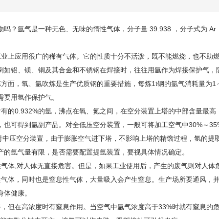
物吗
？氩气是一种无色、无味的惰性气体，分子量 39.938 ，分子式为 Ar ，
业上应用很广的稀有气体。它的性质十分不活泼，既不能燃烧，也不助燃
例如铝、镁、铜及其合金和不锈钢在焊接时，往往用氩作为焊接保护气，
方面，氧、氩吹炼是生产优质钢的重要措施，每炼1t钢的
氩气
消耗量为1
需要用氩作保护气。
有的0.932%的氩，沸点在氧、氮之间，在空分装置上塔的中部含量最
，也可得到氩副产品。对全低压空分装置，一般可将加工空气中30%～35
；对中压空分装置，由于膨胀空气进下塔，不影响上塔的精馏过程，氩的提
产的氩气量有限，是否需要配置提氩装置，要视具体情况确定。
气体,对人体无直接危害。但是，如果工业使用后，产生的废气则对人体
气体，同时也是窒息性气体，大量吸入会产生窒息。生产场所要通风，并
身体健康。
，但在高浓度时有窒息作用。当空气中氩气浓度高于33%时就有窒息的危