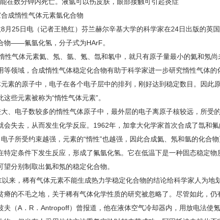
，能在数分钟内死亡。液氩可以伤皮肤，眼部接触可引起炎症
合成惰性气体元素氩化合物
8月25日电（记者王艳红）芬兰赫尔辛基大学的科学家在24日出版的英
合物——氟氩化氢，分子式为HArF。
惰性气体元素氦、氖、
氩
、
氪
、
氙
和
氡
中，就只有原子量最小的氦和氖尚
用等领域，合成惰性气体稳定化合物有助于科学家进一步研究惰性气体的
元素的原子中，电子在各个电子层中的排列，刚好达到稳定数目。因此原
此这些元素被称为“惰性气体元素”。
大、电子数较多的惰性气体原子中，最外层的电子离原子核较远，所受的
就会失去，从而发生化学反应。1962年，加拿大化学家首次合成了氙和
电子所受约束越强，元素的“惰性”也越强，因此合成氦、氖和氩的化合
在特定条件下发生反应，形成了
氟氩化氢
。它在低温下是一种固态稳定物
可望分别制取出氦和氖的稳定化合物。
末以来，稀有气体元素不能生成热力学稳定化合物的结论给科学家人为地
贫瘠的不毛之地，关于稀有气体化学性质的研究被忽略了。尽管如此，仍有
波夫（A．R．Antropoff）曾报道，他在液体空气冷却器内，用放电