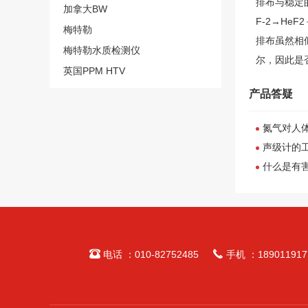
排布与稳定的
加拿大BW
F-2→He
梅特勒
排布虽然相似
梅特勒水质检测仪
尔，因此是
英国PPM HTV
产品答疑
氮气对人
声级计的
什么是有


电话 ：010-82752485
手机 ：189011917