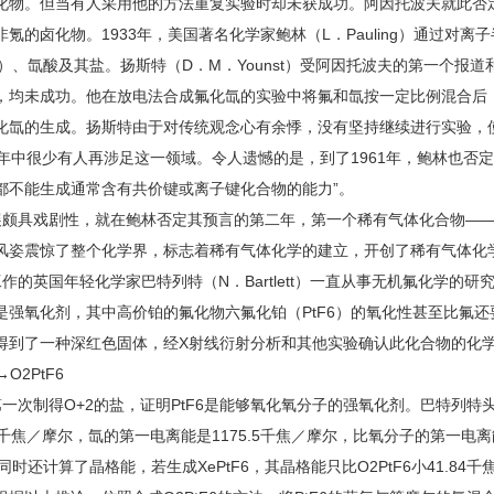
化物。但当有人采用他的方法重复实验时却未获成功。阿因托波夫就此否
氪的卤化物。1933年，美国著名化学家鲍林（L．Pauling）通过对
F6）、氙酸及其盐。扬斯特（D．M．Younst）受阿因托波夫的第一个
，均未成功。他在放电法合成氟化氙的实验中将氟和氙按一定比例混合后，
化氙的生成。扬斯特由于对传统观念心有余悸，没有坚持继续进行实验，
多年中很少有人再涉足这一领域。令人遗憾的是，到了1961年，鲍林也否
都不能生成通常含有共价键或离子键化合物的能力”。
颇具戏剧性，就在鲍林否定其预言的第二年，第一个稀有气体化合物——六
风姿震惊了整个化学界，标志着稀有气体化学的建立，开创了稀有气体化
作的英国年轻化学家巴特列特（N．Bartlett）一直从事无机氟化学的研
是强氧化剂，其中高价铂的氟化物六氟化铂（PtF6）的氧化性甚至比氟还
得到了一种深红色固体，经X射线衍射分析和其他实验确认此化合物的化学式
→O2PtF6
一次制得O+2的盐，证明PtF6是能够氧化氧分子的强氧化剂。巴特列特
.7千焦／摩尔，氙的第一电离能是1175.5千焦／摩尔，比氧分子的第一电离
同时还计算了晶格能，若生成XePtF6，其晶格能只比O2PtF6小41.84