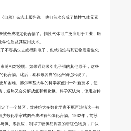
国《自然》杂志上报告说，他们首次合成了惰性气体元素
未被合成稳定化合物了。惰性气体可广泛应用于工业、医
化学性质及其应用技术。
子不容易失去或得到电子，也就很难与其它物质发生化
束缚相对较弱。如果遇到吸引电子强的其他原子，这些
氟的化合物。此后，氡和氪各自的化合物也出现了。
物更加困难。赫尔辛基大学的科学家使用一种新技术，使
质，遇热又会分解成氩和氟化氢。科学家认为，使用这种
划定了一个禁区，致使绝大多数化学家不愿再涉猎这一被
少数化学家试图合成稀有气体化合物。1932年，前苏
法使氪与氯、溴反应，制得了较氯易挥发的暗红色物质，并认