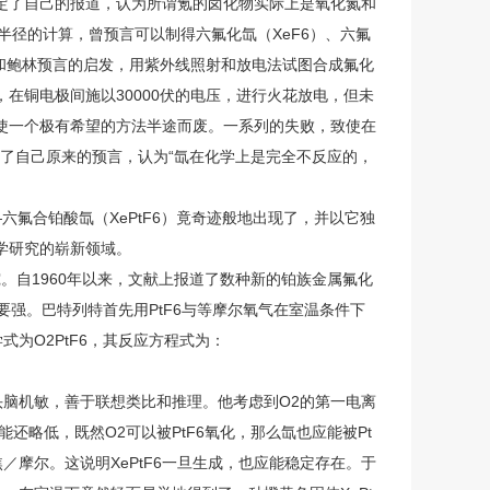
定了自己的报道，认为所谓氪的卤化物实际上是氧化氮和
离子半径的计算，曾预言可以制得六氟化氙（XeF6）、六氟
报道和鲍林预言的启发，用紫外线照射和放电法试图合成氟化
在铜电极间施以30000伏的电压，进行火花放电，但未
使一个极有希望的方法半途而废。一系列的失败，致使在
定了自己原来的预言，认为“氙在化学上是完全不反应的，
氟合铂酸氙（XePtF6）竟奇迹般地出现了，并以它独
学研究的崭新领域。
究。自1960年以来，文献上报道了数种新的铂族金属氟化
要强。巴特列特首先用PtF6与等摩尔氧气在室温条件下
为O2PtF6，其反应方程式为：
头脑机敏，善于联想类比和推理。他考虑到O2的第一电离
能还略低，既然O2可以被PtF6氧化，那么氙也应能被Pt
千焦／摩尔。这说明XePtF6一旦生成，也应能稳定存在。于