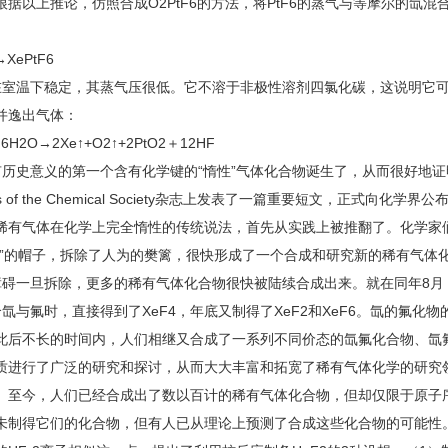
根据以上推论，仿照合成O2PtF6的方法，将PtF6的蒸气与等摩尔的氙混
XePtF6
室温下稳定，其蒸气压很低。它不溶于非极性溶剂四氯化碳，这说明它可
并逸出气体：
6H2O→2Xe↑+O2↑+2PtO2＋12HF
历史意义的第一个含有化学键的“惰性”气体化合物诞生了，从而很好地证明
ings of the Chemical Society杂志上发表了一篇重要短文，正
稀有气体在化学上完全惰性的传统说法，首先从实践上被推翻了。化学家
性”的帽子，拆除了人为的樊篱，很快形成了一个合成和研究新的稀有气体
碍一旦拆除，更多的稀有气体化合物很快被陆续合成出来。就在同年8月，柯拉
合氙与氟时，直接得到了XeF4，年底又制得了XeF2和XeF6。氙的氟
此后不长的时间内，人们相继又合成了一系列不同价态的氙氟化合物、氙
质进行了广泛的研究和探讨，从而大大丰富和拓宽了稀有气体化学的研究领
。至今，人们已经合成出了数以百计的稀有气体化合物，但却仅限于原子
制得它们的化合物，但有人已从理论上预测了合成这些化合物的可能性。196