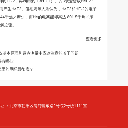
TF-2，再利用氚〔3H（T）〕的β衰变合成HeF2：T
氟而产生HeF2。但毛姆等人则认为，HeF2和HF-2的电子
44千焦／摩尔，而He的电离能却高达 801.5千焦／摩
不解之谜。
查看更多
仪基本原理和露点测量中应该注意的若干问题
权有哪些
家里的甲醛最彻底？
址 ：北京市朝阳区清河营东路2号院2号楼1111室