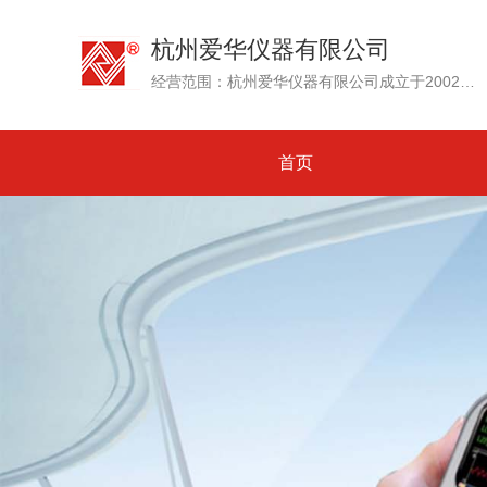
杭州爱华仪器有限公司
经营范围：杭州爱华仪器有限公司成立于2002年，其前身为创建于1992年的杭州爱华电子研究所。专业生产测试传声器、声级计和噪声测量仪器、环境噪声自动监测系统....
首页